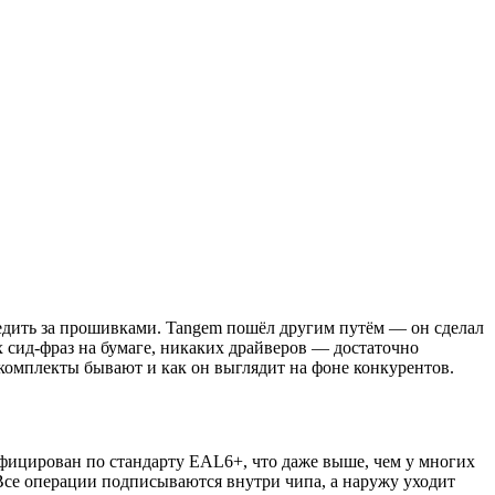
ледить за прошивками. Tangem пошёл другим путём — он сделал
их сид-фраз на бумаге, никаких драйверов — достаточно
е комплекты бывают и как он выглядит на фоне конкурентов.
фицирован по стандарту EAL6+, что даже выше, чем у многих
 Все операции подписываются внутри чипа, а наружу уходит